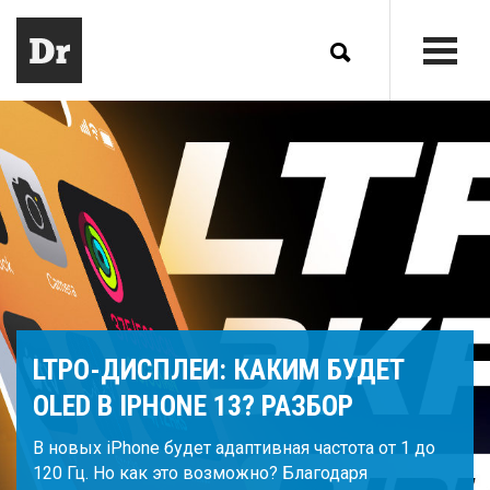
LTPO-ДИСПЛЕИ: КАКИМ БУДЕТ
OLED В IPHONE 13? РАЗБОР
В новых iPhone будет адаптивная частота от 1 до
120 Гц. Но как это возможно? Благодаря