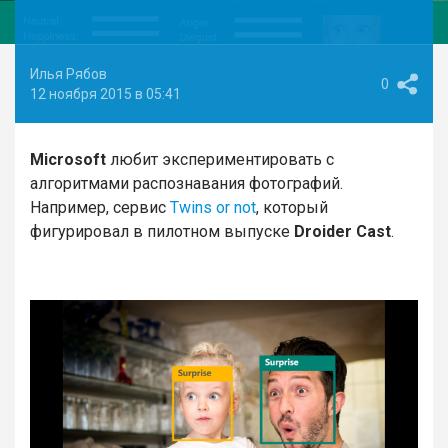
Илья Рябов
0
12 ноября 2015 в 05:41
Microsoft
любит экспериментировать с
алгоритмами распознавания фотографий.
Например, сервис
Twins or not
, который
фигурировал в пилотном выпуске
Droider Cast
.