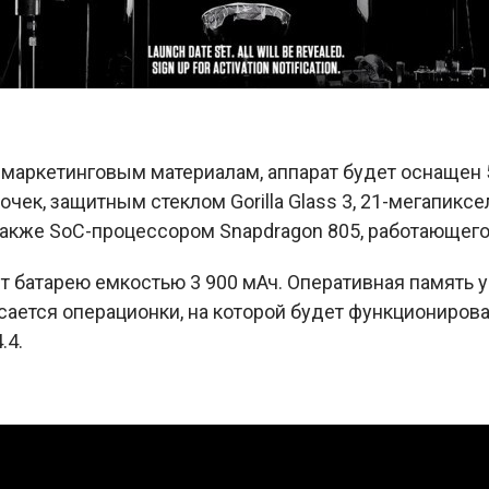
ь маркетинговым материалам, аппарат будет оснаще
очек, защитным стеклом Gorilla Glass 3, 21-мегапикс
акже SoC-процессором Snapdragon 805, работающего н
т батарею емкостью 3 900 мАч. Оперативная память у
сается операционки, на которой будет функционироват
.4.