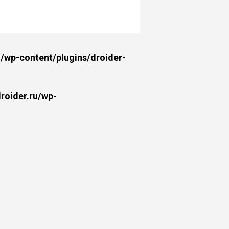
wp-content/plugins/droider-
oider.ru/wp-