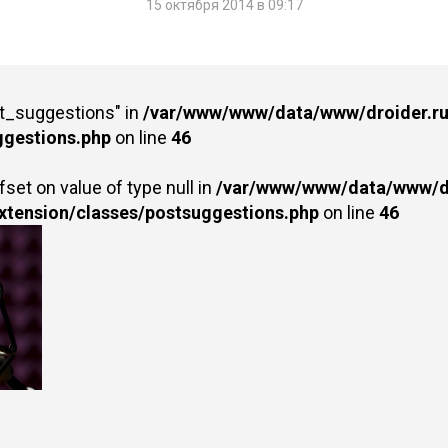
15 октября 2014 в 09:17
st_suggestions" in
/var/www/www/data/www/droider.ru/
ggestions.php
on line
46
fset on value of type null in
/var/www/www/data/www/dr
extension/classes/postsuggestions.php
on line
46