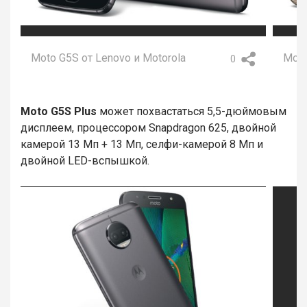
Moto G5S от Lenovo и Motorola
Moto
0
Moto G5S Plus
может похвастаться 5,5-дюймовым
дисплеем, процессором Snapdragon 625, двойной
камерой 13 Мп + 13 Мп, селфи-камерой 8 Мп и
двойной LED-вспышкой.