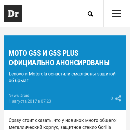
MOTO G5S И G5S PLUS
ОФИЦИАЛЬНО АНОНСИРОВАНЫ
Lenovo и Motorola оснастили смартфоны защитой
об брызг
News Droid
0
1 августа 2017 в 07:23
Сразу стоит сказать, что у новинок много общего:
металлический корпус, защитное стекло Gorilla