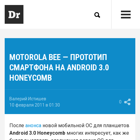
MOTOROLA BEE — ПРОТОТИП
СМАРТФОНА НА ANDROID 3.0
HONEYCOMB
Валерий Истишев
0
10 февраля 2011 в 01:30
После
анонса
новой мобильной ОС для планшетов
Android 3.0 Honeycomb
многих интересует, как же