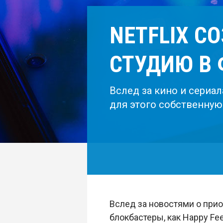
NETFLIX С
СТУДИЮ В
Вслед за кино и сериал
для этого собственную
Вслед за новостями о прио
блокбастеры, как Happy Fee