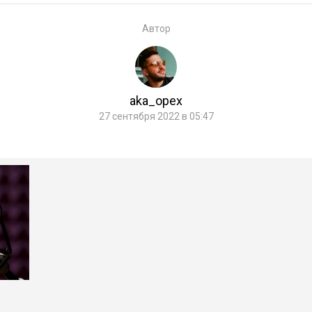
Автор
aka_opex
27 сентября 2022 в 05:47