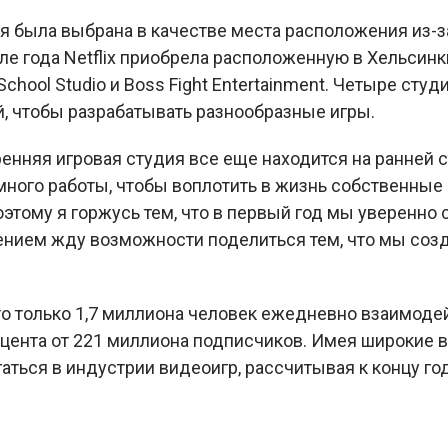
 была выбрана в качестве места расположения из-з
ле года Netflix приобрела расположенную в Хельсинк
School Studio и Boss Fight Entertainment. Четыре сту
, чтобы разрабатывать разнообразные игры.
ренняя игровая студия все еще находится на ранней 
ного работы, чтобы воплотить в жизнь собственные 
оэтому я горжусь тем, что в первый год мы уверенн
пением жду возможности поделиться тем, что мы соз
то только 1,7 миллиона человек ежедневно взаимодейс
оцента от 221 миллиона подписчиков. Имея широкие 
гаться в индустрии видеоигр, рассчитывая к концу го