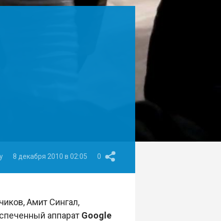
y
8 декабря 2010 в 02:05
0
иков, Амит Сингал,
испеченный аппарат
Google