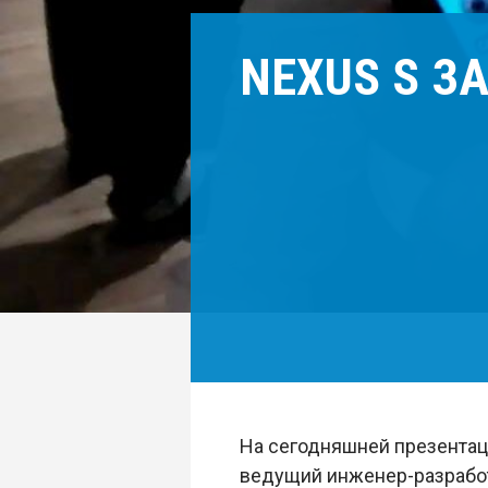
NEXUS S З
На сегодняшней презентац
ведущий инженер-разработ