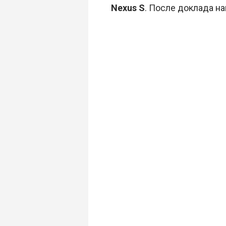
Nexus S
. После доклада н