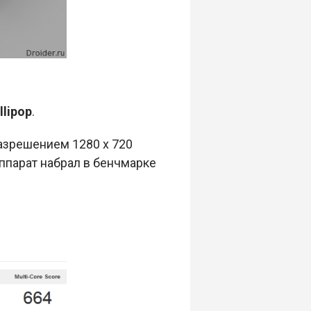
llipop
.
азрешением 1280 х 720
Аппарат набрал в бенчмарке