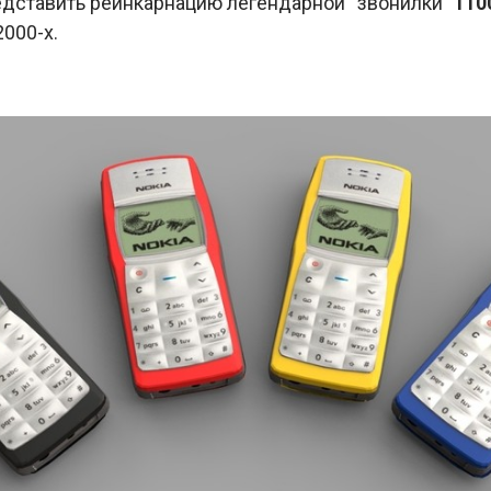
дставить реинкарнацию легендарной “звонилки”
110
000-х.