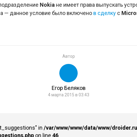
 подразделение
Nokia
не имеет права выпускать уст
да — данное условие было включено
в сделку
с
Micro
Автор
Егор Беляков
4 марта 2015 в 03:43
st_suggestions" in
/var/www/www/data/www/droider.ru/
ggestions.php
on line
46