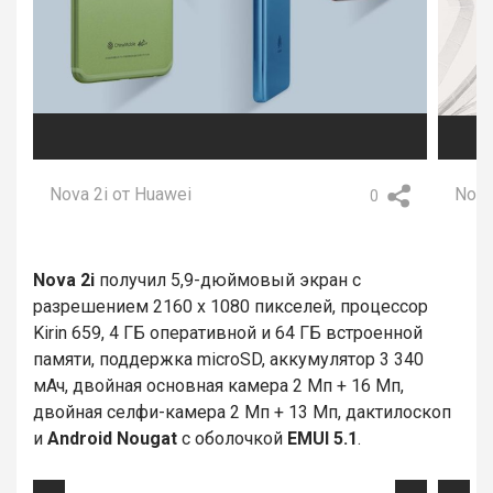
Nova 2i от Huawei
Nova
0
Nova 2i
получил 5,9-дюймовый экран с
разрешением 2160 х 1080 пикселей, процессор
Kirin 659, 4 ГБ оперативной и 64 ГБ встроенной
памяти, поддержка microSD, аккумулятор 3 340
мАч, двойная основная камера 2 Мп + 16 Мп,
двойная селфи-камера 2 Мп + 13 Мп, дактилоскоп
и
Android Nougat
с оболочкой
EMUI 5.1
.