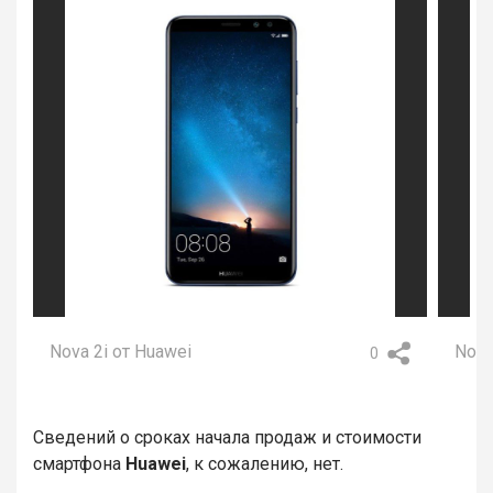
Nova 2i от Huawei
Nova
0
Сведений о сроках начала продаж и стоимости
смартфона
Huawei
, к сожалению, нет.