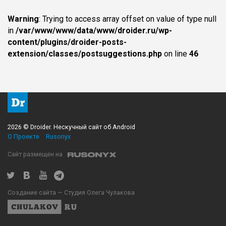
Warning
: Trying to access array offset on value of type null
in
/var/www/www/data/www/droider.ru/wp-
content/plugins/droider-posts-
extension/classes/postsuggestions.php
on line
46
2026 © Droider. Нескучный сайт об Android
О Проекте
Rusonyx
Сайт размещен на
Создание сайта — Студия Олега Чулакова