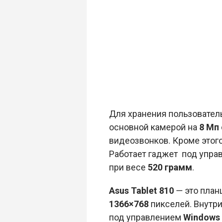
Для хранения пользовател
основной камерой на
8 Мп
видеозвонков. Кроме этог
Работает гаджет под упр
при весе
520 грамм
.
Asus Tablet 810
— это план
1366×768
пикселей. Внутр
под управлением
Windows 