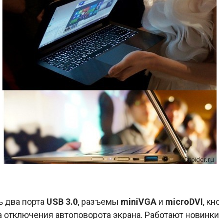
ь два порта
USB 3.0
, разъемы
miniVGA
и
microDVI
, к
а отключения автоповорота экрана. Работают новинки