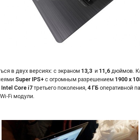
ться в двух версиях: с экраном
13,3
и
11,6
дюймов. К
леями
Super IPS+
с огромным разрешением
1900 x 10
ы
Intel Core i7
третьего поколения,
4 ГБ
оперативной п
Wi-Fi модули.