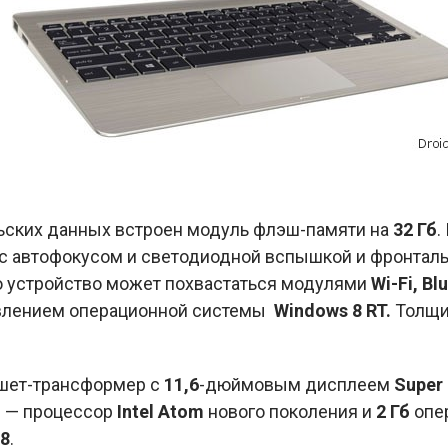
ьских данных встроен модуль флэш-памяти на
32 Гб
.
с автофокусом и светодиодной вспышкой и фронтал
о устройство может похвастаться модулями
Wi-Fi, Bl
авлением операционной системы
Windows 8 RT.
Толщи
шет-трансформер с
11,6
-дюймовым дисплеем
Super
и — процессор
Intel Atom
нового поколения и
2 Гб
опер
8
.