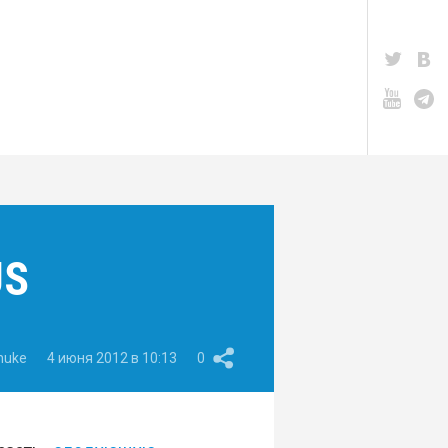
US
nuke
4 июня 2012 в 10:13
0