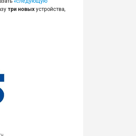
азать
«следующую
азу
три новых
устройства,