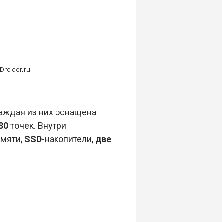
аждая из них оснащена
80
точек. Внутри
амяти,
SSD
-накопители,
две