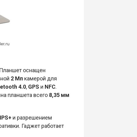
 Планшет оснащен
ьной
2 Мп
камерой для
uetooth 4.0
,
GPS
и
NFC
.
на планшета всего
8,35 мм
 IPS+
и разрешением
ативки. Гаджет работает