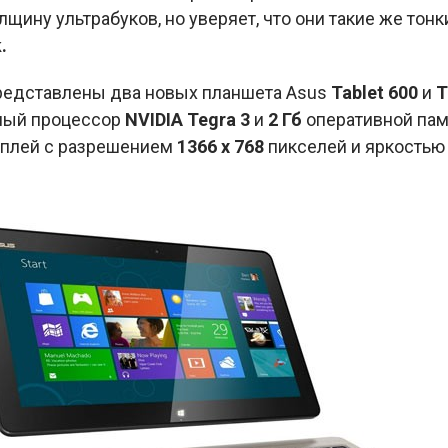
лщину ультрабуков, но уверяет, что они такие же тонки
.
редставлены два новых планшета Asus
Tablet 600
и
T
ный процессор
NVIDIA Tegra 3
и
2 Гб
оперативной пам
плей с разрешением
1366 x 768
пикселей и яркость