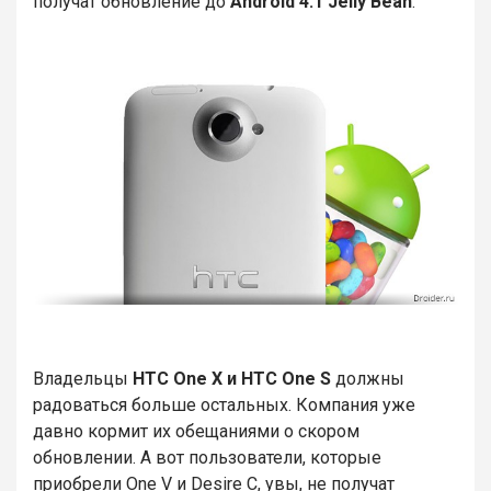
получат обновление до
Android 4.1 Jelly Bean
.
Владельцы
HTC One X и HTC One S
должны
радоваться больше остальных. Компания уже
давно кормит их обещаниями о скором
обновлении. А вот пользователи, которые
приобрели One V и Desire С, увы, не получат