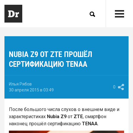
NUBIA Z9 ОТ ZTE ПРОШЁЛ
СЕРТИФИКАЦИЮ TENAA
Илья Рябов
0
30 апреля 2015 в 03:49
После большого числа слухов о внешнем виде и
характеристиках
Nubia Z9
от
ZTE
, смартфон
наконец прошёл сертификацию
TENAA
.