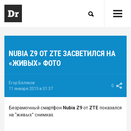
NUBIA Z9 ОТ ZTE ЗАСВЕТИЛСЯ НА
«ЖИВЫХ» ФОТО
Егор Беляков
0
11 января 2015 в 01:37
Безрамочный смартфон
Nubia Z9
от
ZTE
показался
на “живых” снимках.