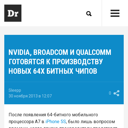
NVIDIA, BROADCOM И QUALCOMM
ГОТОВЯТСЯ К ПРОИЗВОДСТВУ
НОВЫХ 64Х БИТНЫХ ЧИПОВ
Sleepp
0
30 ноября 2013 в 12:07
После появления 64-битного мобильного
процессора A7 в
iPhone 5S
, было лишь вопросом