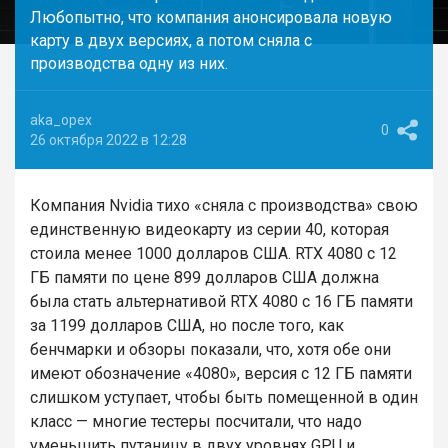
Любопытно, что компания анонсировала новую
карту в двух версиях, а потом сняла с
производства одну из них.
aka_opex
0
26 октября 2022 в 12:28
Компания Nvidia тихо «сняла с производства» свою
единственную видеокарту из серии 40, которая
стоила менее 1000 долларов США. RTX 4080 с 12
ГБ памяти по цене 899 долларов США должна
была стать альтернативой RTX 4080 с 16 ГБ памяти
за 1199 долларов США, но после того, как
бенчмарки и обзоры показали, что, хотя обе они
имеют обозначение «4080», версия с 12 ГБ памяти
слишком уступает, чтобы быть помещенной в один
класс — многие тестеры посчитали, что надо
уменьшить путаницу в двух уровнях GPU и