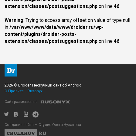
extension/classes/postsuggestions.php
on line
46
Warning
: Trying to access array offset on value of type null
in
/var/www/www/data/www/droider.ru/wp-
content/plugins/droider-posts-
extension/classes/postsuggestions.php
on line
46
2026 © Droider. Нескучный сайт об Android
О Проекте
Rusonyx
Сайт размещен на
Создание сайта — Студия Олега Чулакова