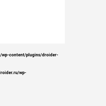
wp-content/plugins/droider-
oider.ru/wp-