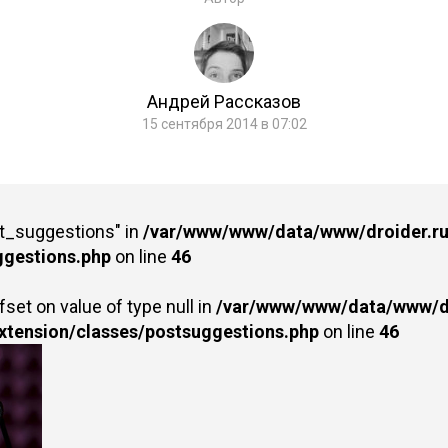
Андрей Рассказов
15 сентября 2014 в 07:02
st_suggestions" in
/var/www/www/data/www/droider.ru/
ggestions.php
on line
46
fset on value of type null in
/var/www/www/data/www/dr
extension/classes/postsuggestions.php
on line
46