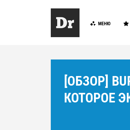
МЕНЮ
[ОБЗОР] B
КОТОРОЕ Э