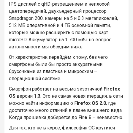
IPS дисплей с qHD-разрешением и неплохой
цветопередачей, двухъядерный процессор
Snapdragon 200, камеры на 5 и 0.3 мегапикселей,
512 МБ оперативной и 4 ГБ основной памяти,
которые можно расширить с помощью карт
microSD. Аккумулятор на 1 700 мАч, но вопрос
автономности мы обсудим ниже.
От характеристик перейдём к тому, без чего
смартфоны были бы просто аккуратными
брусочками из пластика и микросхем –
операционной системе.
Смартфон работает на весьма экзотичной
Firefox
OS
версии
1.3
. Это не самая новая итерация, в сети
можно найти информацию о F
irefox OS 2.0
, где
достаточно много отличий в плане внешнего вида.
Когда прошивка доберётся до
Fire E
– неизвестно.
Для тех, кто не в курсе, философия ОС крутится