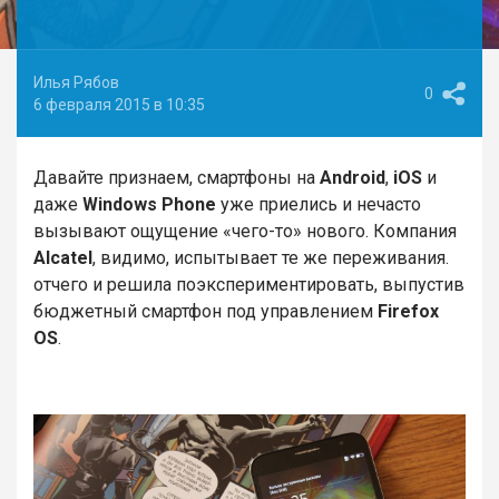
Илья Рябов
0
6 февраля 2015 в 10:35
Давайте признаем, смартфоны на
Android
,
iOS
и
даже
Windows Phone
уже приелись и нечасто
вызывают ощущение «чего-то» нового. Компания
Alcatel
, видимо, испытывает те же переживания.
отчего и решила поэкспериментировать, выпустив
бюджетный смартфон под управлением
Firefox
OS
.