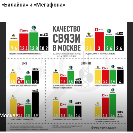
, «Билайна»
и
«Мегафона»
.
 Москве