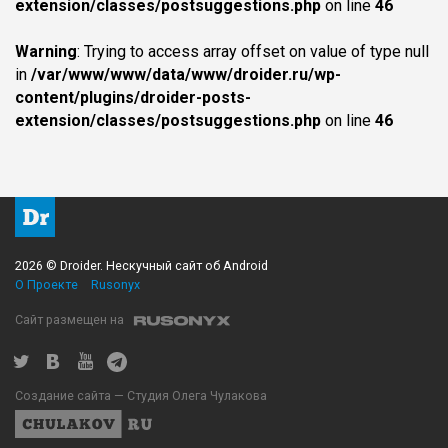
extension/classes/postsuggestions.php
on line
46
Warning
: Trying to access array offset on value of type null
in
/var/www/www/data/www/droider.ru/wp-
content/plugins/droider-posts-
extension/classes/postsuggestions.php
on line
46
2026 © Droider. Нескучный сайт об Android
О Проекте
Rusonyx
Сайт размещен на
Создание сайта — Студия Олега Чулакова