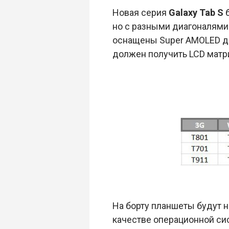
Новая серия
Galaxy Tab S
б
но с разными диагоналями д
оснащены Super AMOLED ди
должен получить LCD матр
На борту планшеты будут н
качестве операционной сис