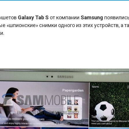
аншетов
Galaxy Tab S
от компании
Samsung
появились
е «шпионские» снимки одного из этих устройств, а 
и.