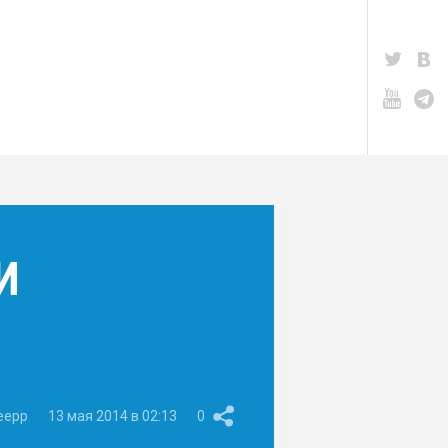
И
eepp
13 мая 2014 в 02:13
0