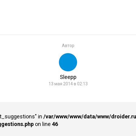
Автор
Sleepp
13 мая 2014 в 02:13
st_suggestions" in
/var/www/www/data/www/droider.ru/
ggestions.php
on line
46