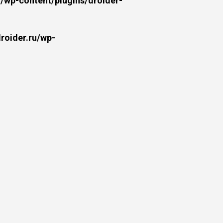
wp-content/plugins/droider-
oider.ru/wp-