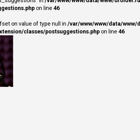
st_suggestions" in
/var/www/www/data/www/droider.ru/
ggestions.php
on line
46
fset on value of type null in
/var/www/www/data/www/dr
extension/classes/postsuggestions.php
on line
46