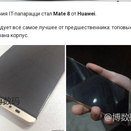
ния IT-папарацци стал
Mate 8
от
Huawei
.
едует всё самое лучшее от предшественника: топовы
ана корпус.