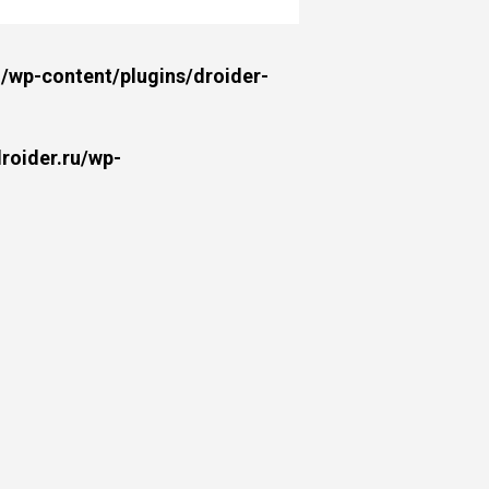
wp-content/plugins/droider-
oider.ru/wp-