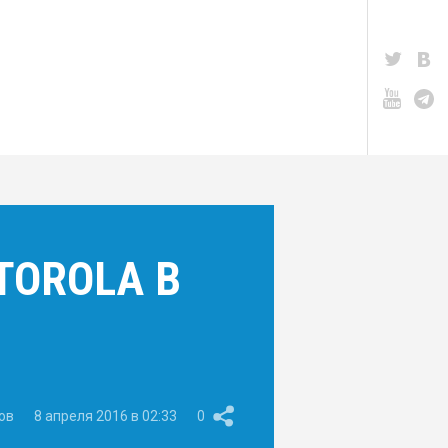
OROLA В
ов
8 апреля 2016 в 02:33
0