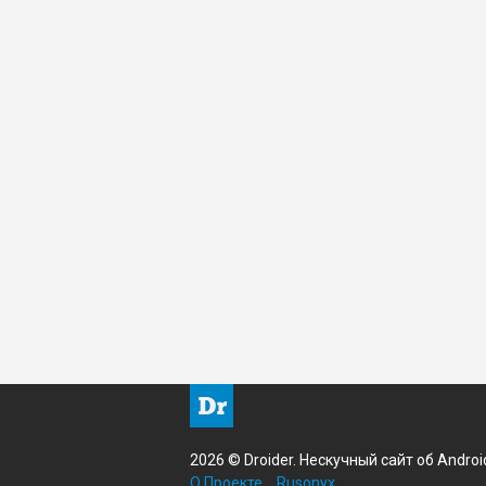
2026 © Droider. Нескучный сайт об Androi
О Проекте
Rusonyx