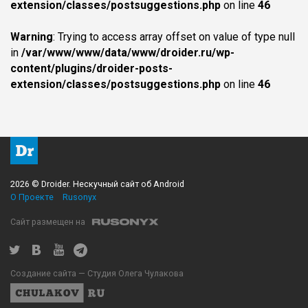
extension/classes/postsuggestions.php
on line
46
Warning
: Trying to access array offset on value of type null
in
/var/www/www/data/www/droider.ru/wp-
content/plugins/droider-posts-
extension/classes/postsuggestions.php
on line
46
2026 © Droider. Нескучный сайт об Android
О Проекте
Rusonyx
Сайт размещен на
Создание сайта — Студия Олега Чулакова