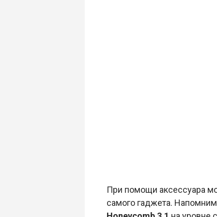
При помощи аксессуара мо
самого гаджета. Напомним
Honeycomb 3.1
на уровне 