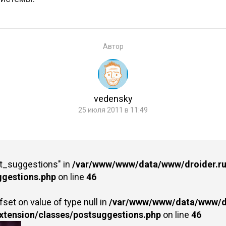
Автор
vedensky
25 июля 2011 в 11:49
st_suggestions" in
/var/www/www/data/www/droider.ru/
ggestions.php
on line
46
fset on value of type null in
/var/www/www/data/www/dr
extension/classes/postsuggestions.php
on line
46