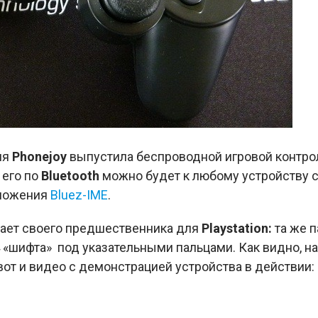
ия
Phonejoy
выпустила беспроводной игровой контро
 его по
Bluetooth
можно будет к любому устройству 
иложения
Bluez-IME
.
ает своего предшественника для
Playstation:
та же п
 4 «шифта» под указательными пальцами. Как видно, 
 вот и видео с демонстрацией устройства в действии: