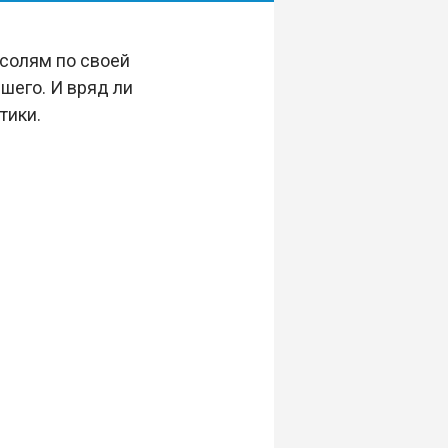
нсолям по своей
шего. И вряд ли
тики.