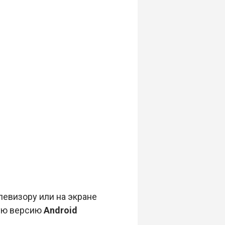
евизору или на экране
вую версию
Android