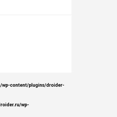
wp-content/plugins/droider-
oider.ru/wp-