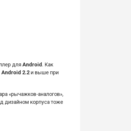
ллер для
Android
. Как
с
Android 2.2
и выше при
ара «рычажков-аналогов»,
над дизайном корпуса тоже