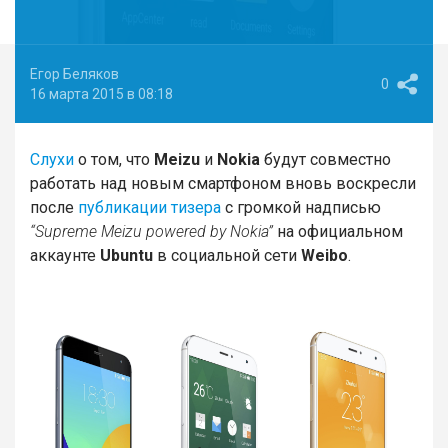
Егор Беляков
0
16 марта 2015 в 08:18
Слухи
о том, что
Meizu
и
Nokia
будут совместно
работать над новым смартфоном вновь воскресли
после
публикации тизера
с громкой надписью
“Supreme Meizu powered by Nokia”
на официальном
аккаунте
Ubuntu
в социальной сети
Weibo
.