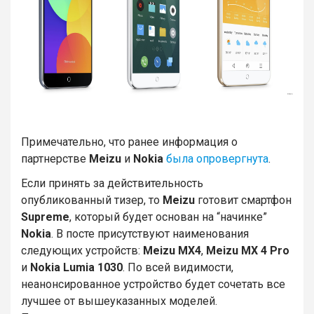
Примечательно, что ранее информация о
партнерстве
Meizu
и
Nokia
была опровергнута
.
Если принять за действительность
опубликованный тизер, то
Meizu
готовит смартфон
Supreme
, который будет основан на “начинке”
Nokia
. В посте присутствуют наименования
следующих устройств:
Meizu MX4
,
Meizu MX 4 Pro
и
Nokia
Lumia 1030
. По всей видимости,
неанонсированное устройство будет сочетать все
лучшее от вышеуказанных моделей.