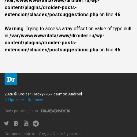
/var/www/www/data/www/droider.ru/wp-
content/plugins/droider-posts-
extension/classes/postsuggestions.php
on line
46
Warning
: Trying to access array offset on value of type null
in
/var/www/www/data/www/droider.ru/wp-
content/plugins/droider-posts-
extension/classes/postsuggestions.php
on line
46
2026 © Droider. Нескучный сайт об Android
О Проекте
Rusonyx
Сайт размещен на
Создание сайта — Студия Олега Чулакова