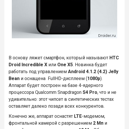
В основу ляжет смартфон, который называют
HTC
Droid Incredible X
или
One X5
. Новинка будет
работать под управлением
Android 4.1.2 (4.2) Jelly
Bean
и оснащена
FullHD-дисплеем (
1080p
).
Аппарат будет построен на базе 4-ядерного
процессора Qualcomm Snapdragon
S4 Pro
, что и не
удивительно: этот чипсет в синтетических тестах
оставляет далеко позади всех конкурентов.
Конечно же, аппарат оснастят
LTE
-модемом,
фронтальной камерой с разрешением
2 Мп
и