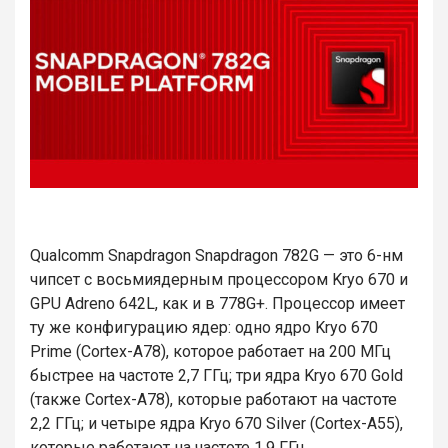
Qualcomm Snapdragon Snapdragon 782G — это 6-нм
чипсет с восьмиядерным процессором Kryo 670 и
GPU Adreno 642L, как и в 778G+. Процессор имеет
ту же конфигурацию ядер: одно ядро Kryo 670
Prime (Cortex-A78), которое работает на 200 МГц
быстрее на частоте 2,7 ГГц; три ядра Kryo 670 Gold
(также Cortex-A78), которые работают на частоте
2,2 ГГц; и четыре ядра Kryo 670 Silver (Cortex-A55),
которые работают на частоте 1,9 ГГц.