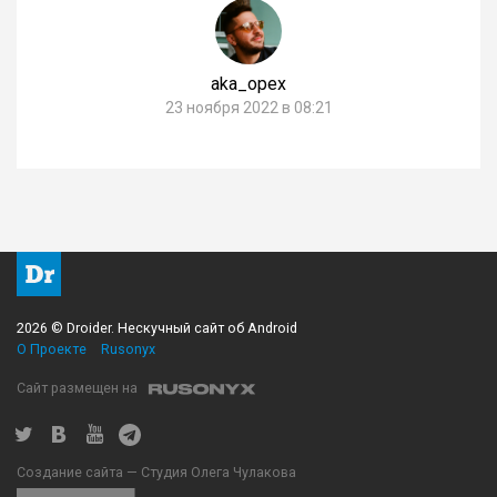
aka_opex
23 ноября 2022 в 08:21
2026 © Droider. Нескучный сайт об Android
О Проекте
Rusonyx
Сайт размещен на
Создание сайта — Студия Олега Чулакова