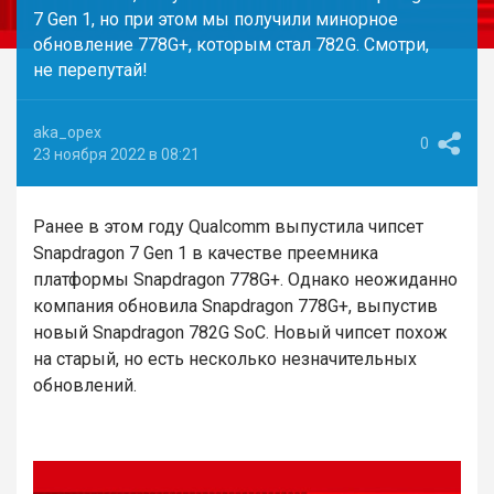
7 Gen 1, но при этом мы получили минорное
обновление 778G+, которым стал 782G. Смотри,
не перепутай!
aka_opex
0
23 ноября 2022 в 08:21
Ранее в этом году Qualcomm выпустила чипсет
Snapdragon 7 Gen 1 в качестве преемника
платформы Snapdragon 778G+. Однако неожиданно
компания обновила Snapdragon 778G+, выпустив
новый Snapdragon 782G SoC. Новый чипсет похож
на старый, но есть несколько незначительных
обновлений.