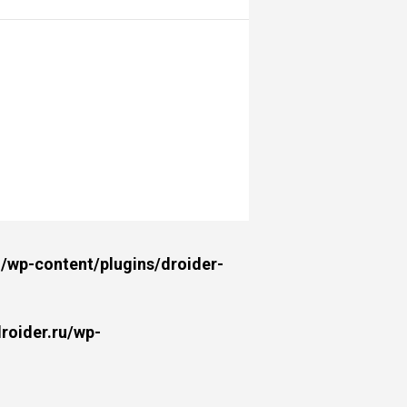
wp-content/plugins/droider-
oider.ru/wp-