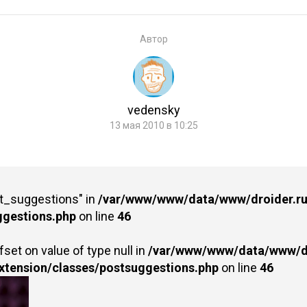
Автор
vedensky
13 мая 2010 в 10:25
st_suggestions" in
/var/www/www/data/www/droider.ru/
ggestions.php
on line
46
fset on value of type null in
/var/www/www/data/www/dr
extension/classes/postsuggestions.php
on line
46