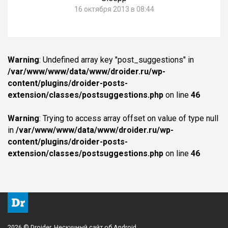
16 октября 2013 в 08:44
Warning
: Undefined array key "post_suggestions" in
/var/www/www/data/www/droider.ru/wp-
content/plugins/droider-posts-
extension/classes/postsuggestions.php
on line
46
Warning
: Trying to access array offset on value of type null
in
/var/www/www/data/www/droider.ru/wp-
content/plugins/droider-posts-
extension/classes/postsuggestions.php
on line
46
2026 © Droider. Нескучный сайт об Android