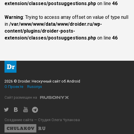
extension/classes/postsuggestions.php
on line
46
Warning
: Trying to access array offset on value of type null
in
/var/www/www/data/www/droider.ru/wp-
content/plugins/droider-posts-
extension/classes/postsuggestions.php
on line
46
2026 © Droider. Нескучный сайт об Android
О Проекте
Rusonyx
Сайт размещен на
Создание сайта — Студия Олега Чулакова