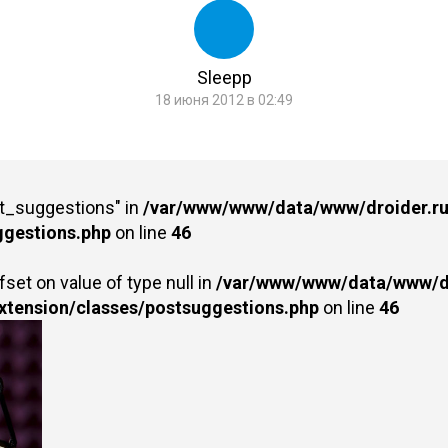
Sleepp
18 июня 2012 в 02:49
st_suggestions" in
/var/www/www/data/www/droider.ru/
ggestions.php
on line
46
fset on value of type null in
/var/www/www/data/www/dr
extension/classes/postsuggestions.php
on line
46