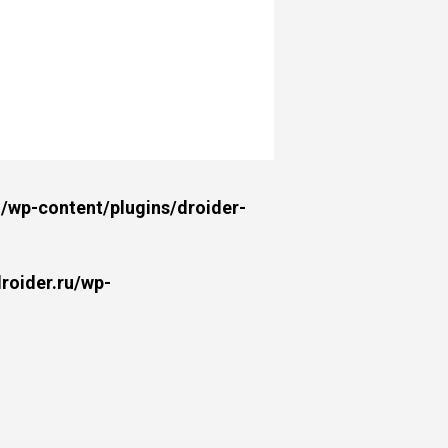
wp-content/plugins/droider-
oider.ru/wp-