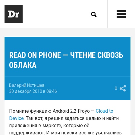
READ ON PHONE — ЧТЕНИЕ СКВОЗЬ
ОБЛАКА
Валерий Истишев
0
30 декабря 2010 в 08:46
Помните функцию Android 2.2 Froyo —
Сloud to
Device
. Так вот, я решил задаться целью и найти
приложения в маркете, которые её
поддерживают. И мои поиски всё же увенчались