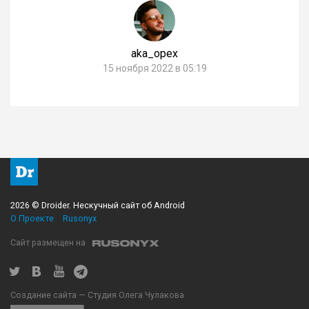
aka_opex
15 ноября 2022 в 05:19
2026 © Droider. Нескучный сайт об Android
О Проекте
Rusonyx
Сайт размещен на
Создание сайта — Студия Олега Чулакова