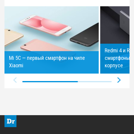
Redmi 4 и Re
Mi 5C — первый смартфон на чипе
смартфоны в
Xiaomi
корпусе