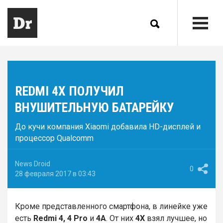
REDMI 4X ПОЛУЧИЛ
ВНУШИТЕЛЬНУЮ БАТАРЕЙКУ
До кучи компания Xiaomi добавила HD-дисплей и
процессор Qualcomm
News Droid
0
28 февраля 2017 в 03:43
Кроме представленного смартфона, в линейке уже
есть
Redmi 4, 4 Pro
и
4A
. От них
4X
взял лучшее, но