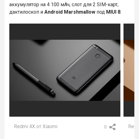
аккумулятор на 4 100 мАч, слот для 2 SIM-карт,
дактилоскоп и
Android Marshmallow
под
MIUI 8
.
Redmi 4X от Xiaomi
Redm
0