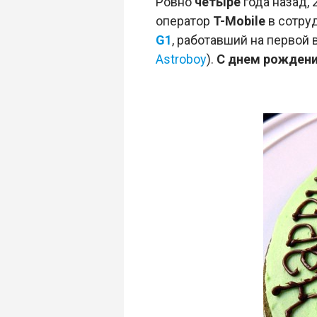
Ровно
четыре
года назад, 
оператор
T-Mobile
в сотру
G1
, работавший на первой
Astroboy
).
С днем рождени