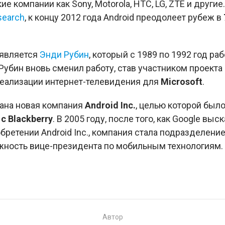
ие компании как Sony, Motorola, HTC, LG, ZTE и други
search
, к концу 2012 года Android преодолеет рубеж в
 является
Энди Рубин
, который с 1989 по 1992 год ра
 Рубин вновь сменил работу, став участником проекта
реализации интернет-телевидения для
Microsoft
.
вана новая компания
Android Inc.
, целью которой был
с Blackberry
. В 2005 году, после того, как Google вы
ретении Android Inc., компания стала подразделение
лжность вице-президента по мобильным технологиям.
Автор