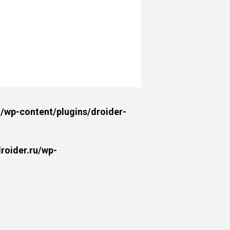
wp-content/plugins/droider-
oider.ru/wp-