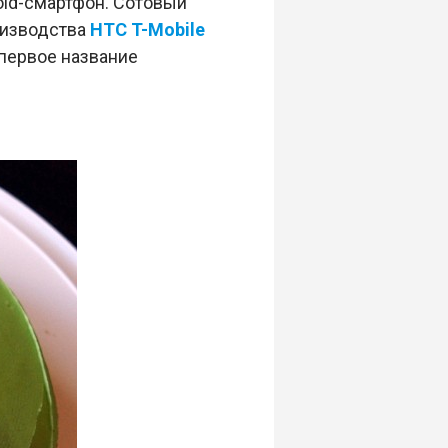
oid-смартфон. Сотовый
оизводства
HTC T-Mobile
первое название