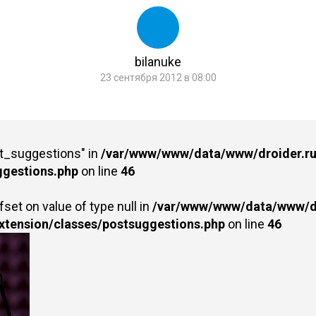
bilanuke
23 сентября 2012 в 08:00
st_suggestions" in
/var/www/www/data/www/droider.ru/
ggestions.php
on line
46
fset on value of type null in
/var/www/www/data/www/dr
extension/classes/postsuggestions.php
on line
46