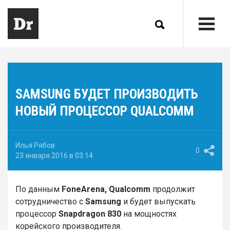
SAMSUNG БУДЕТ ПРОИЗВОДИТЬ
НОВЫЙ ПРОЦЕССОР QUALCOMM
Илья Рябов
0
23 января 2016 в 03:14
По данным
FoneArena, Qualcomm
продолжит
сотрудничество с
Samsung
и будет выпускать
процессор
Snapdragon 830
на мощностях
корейского производителя.