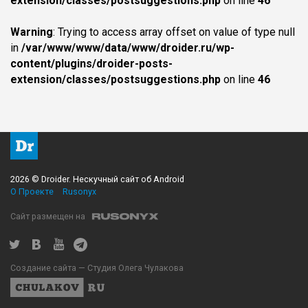
extension/classes/postsuggestions.php
on line
46
Warning
: Trying to access array offset on value of type null
in
/var/www/www/data/www/droider.ru/wp-
content/plugins/droider-posts-
extension/classes/postsuggestions.php
on line
46
2026 © Droider. Нескучный сайт об Android
О Проекте
Rusonyx
Сайт размещен на
Создание сайта — Студия Олега Чулакова