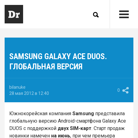
SAMSUNG GALAXY ACE DUOS.
ГЛОБАЛЬНАЯ ВЕРСИЯ
bilanuke
0
28 мая 2012 в 12:40
Южнокорейская компания
Samsung
представила
глобальную версию Android-смартфона Galaxy Ace
DUOS с поддержкой
двух SIM-карт
. Старт продаж
новинки намечен
на июнь
, при чем премьера