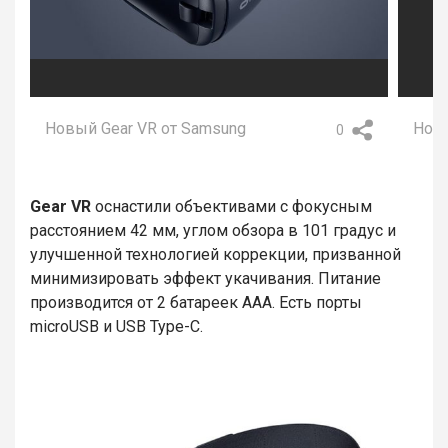
Новый Gear VR от Samsung
Новы
0
Gear VR
оснастили объективами с фокусным
расстоянием 42 мм, углом обзора в 101 градус и
улучшенной технологией коррекции, призванной
минимизировать эффект укачивания. Питание
производится от 2 батареек AAA. Есть порты
microUSB и USB Type-C.