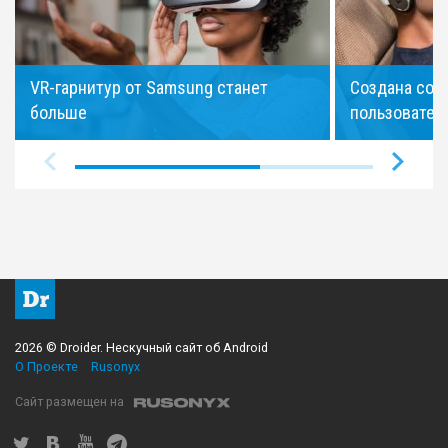
VR-гарнитур от Samsung станет
Создана соц
больше
пользовател
2026 © Droider. Нескучный сайт об Android
О Проекте
Rusonyx
Сайт размещен на