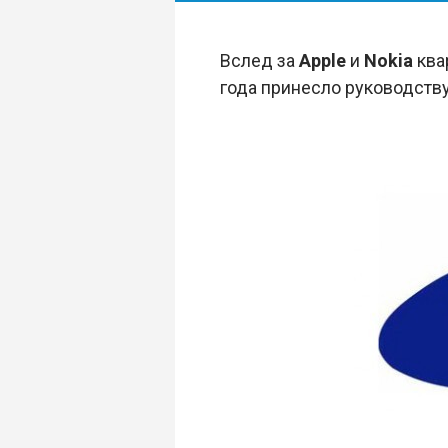
Вслед за
Apple
и
Nokia
ква
года принесло руководству