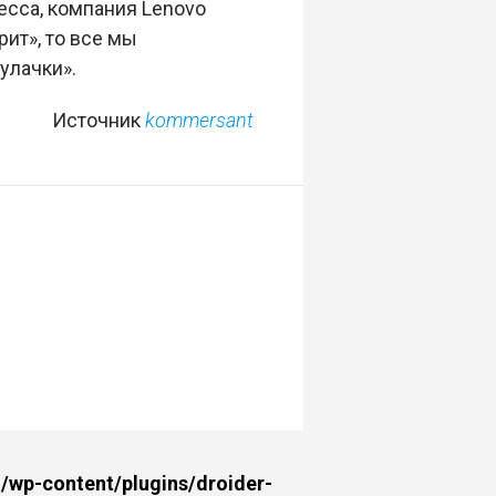
есса, компания Lenovo
ит», то все мы
улачки».
Источник
kommersant
wp-content/plugins/droider-