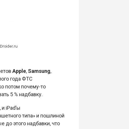
шетов
Apple
,
Samsung
,
лого года ФТС
ко потом почему-то
ать 5 % надбавку.
и iPad’ы
шетного типа» и пошлиной
 до этого надбавки, что