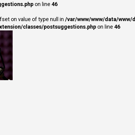
ggestions.php
on line
46
fset on value of type null in
/var/www/www/data/www/dr
extension/classes/postsuggestions.php
on line
46