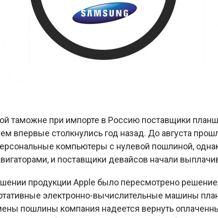
ой таможне при импорте в Россию поставщики план
м впервые столкнулись год назад. До августа прош
персональные компьютеры с нулевой пошлиной, одна
вигаторами, и поставщики девайсов начали выплачив
ошении продукции Apple было пересмотрено решение, 
ртативные электронно-вычислительные машины план
мены пошлины компания надеется вернуть оплаченные