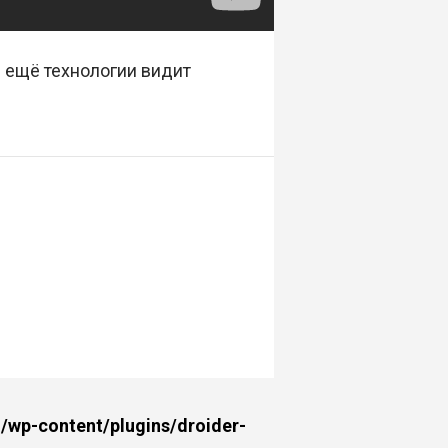
е ещё технологии видит
wp-content/plugins/droider-