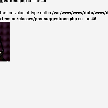
ggestions.php
on line
46
fset on value of type null in
/var/www/www/data/www/dr
extension/classes/postsuggestions.php
on line
46