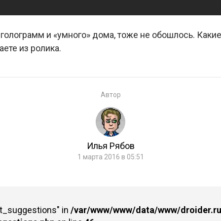
 голограмм и «умного» дома, тоже не обошлось. Каки
аете из ролика.
Автор
Илья Рябов
1 марта 2016 в 05:51
st_suggestions" in
/var/www/www/data/www/droider.ru/