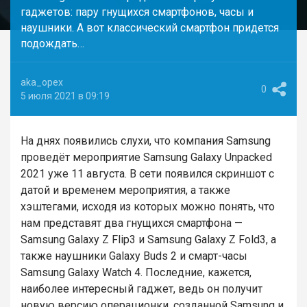
гаджетов: пару гнущихся смартфонов, часы и
наушники. А вот классический смартфон придется
подождать…
aka_opex
0
5 июля 2021 в 09:19
На днях появились слухи, что компания Samsung
проведёт мероприятие Samsung Galaxy Unpacked
2021 уже 11 августа. В сети появился скриншот с
датой и временем мероприятия, а также
хэштегами, исходя из которых можно понять, что
нам представят два гнущихся смартфона —
Samsung Galaxy Z Flip3 и Samsung Galaxy Z Fold3, а
также наушники Galaxy Buds 2 и смарт-часы
Samsung Galaxy Watch 4. Последние, кажется,
наиболее интересный гаджет, ведь он получит
новую версию операционки, созданной Samsung и