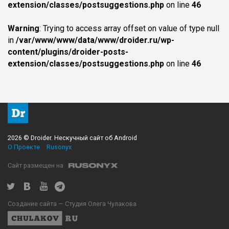
extension/classes/postsuggestions.php
on line
46
Warning
: Trying to access array offset on value of type null
in
/var/www/www/data/www/droider.ru/wp-
content/plugins/droider-posts-
extension/classes/postsuggestions.php
on line
46
2026 © Droider. Нескучный сайт об Android
О Проекте
Rusonyx
Сайт размещен на
Создание сайта — Студия Олега Чулакова