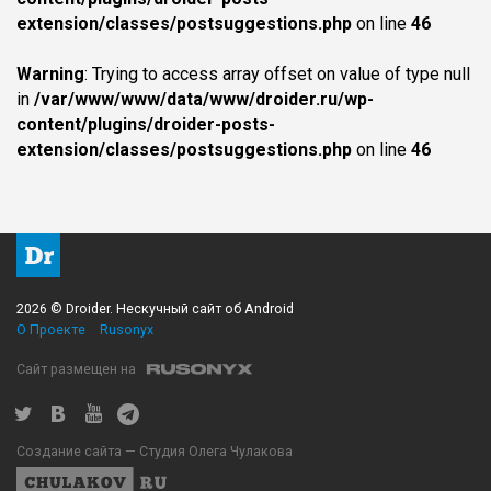
extension/classes/postsuggestions.php
on line
46
Warning
: Trying to access array offset on value of type null
in
/var/www/www/data/www/droider.ru/wp-
content/plugins/droider-posts-
extension/classes/postsuggestions.php
on line
46
2026 © Droider. Нескучный сайт об Android
О Проекте
Rusonyx
Сайт размещен на
Создание сайта — Студия Олега Чулакова