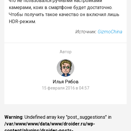
что не пользовался ручными настройками
камерами, коих в смартфоне будет достаточно.
Чтобы получить такое качество он включил лишь
HDR-режим.
Источник:
GizmoChina
Автор
Илья Рябов
15 февраля 2016 в 04:57
Warning
: Undefined array key "post_suggestions" in
/var/www/www/data/www/droider.ru/wp-
content/plugins/droider-posts-