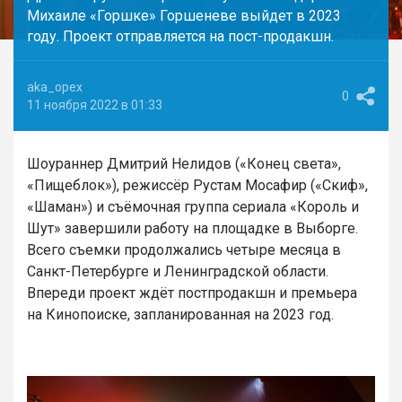
Михаиле «Горшке» Горшеневе выйдет в 2023
году. Проект отправляется на пост-продакшн.
aka_opex
0
11 ноября 2022 в 01:33
Шоураннер Дмитрий Нелидов («Конец света»,
«Пищеблок»), режиссёр Рустам Мосафир («Скиф»,
«Шаман») и съёмочная группа сериала «Король и
Шут» завершили работу на площадке в Выборге.
Всего съемки продолжались четыре месяца в
Санкт-Петербурге и Ленинградской области.
Впереди проект ждёт постпродакшн и премьера
на Кинопоиске, запланированная на 2023 год.