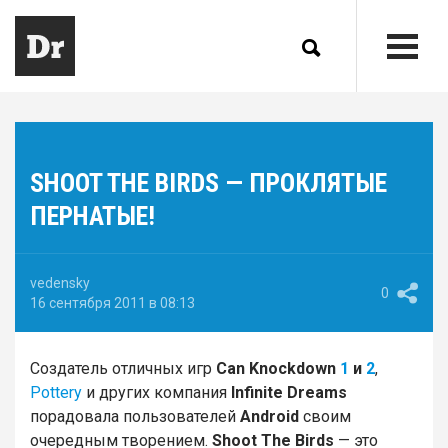
SHOOT THE BIRDS — ПРОКЛЯТЫЕ
ПЕРНАТЫЕ!
vedensky
0
16 сентября 2011 в 08:13
Создатель отличных игр
Can Knockdown
1
и
2
,
Pottery
и других компания
Infinite Dreams
порадовала пользователей
Android
своим
очередным творением.
Shoot The Birds
— это