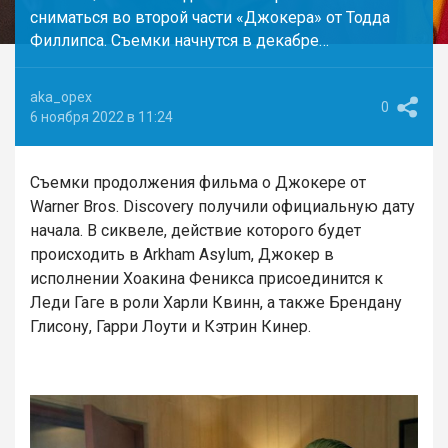
сниматься во второй части «Джокера» от Тодда
Филлипса. Съемки начнутся в декабре…
aka_opex
0
6 ноября 2022 в 11:24
Съемки продолжения фильма о Джокере от
Warner Bros. Discovery получили официальную дату
начала. В сиквеле, действие которого будет
происходить в Arkham Asylum, Джокер в
исполнении Хоакина Феникса присоединится к
Леди Гаге в роли Харли Квинн, а также Брендану
Глисону, Гарри Лоути и Кэтрин Кинер.