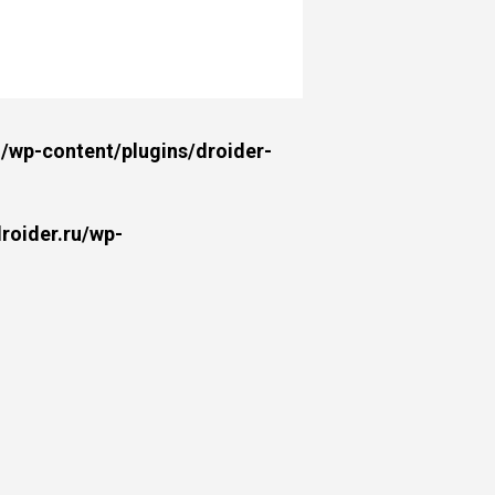
wp-content/plugins/droider-
oider.ru/wp-