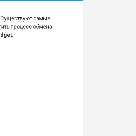
 Существуют самые
тить процесс обмена
idget
.