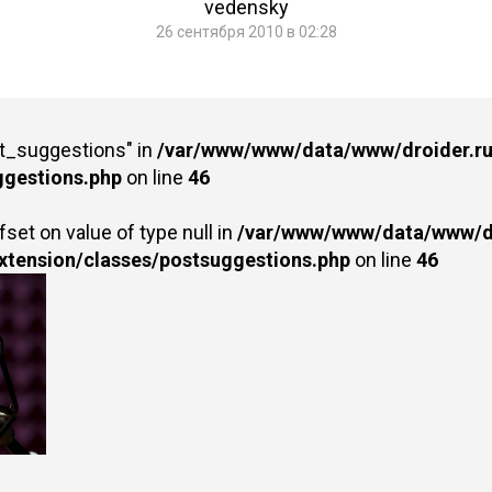
vedensky
26 сентября 2010 в 02:28
st_suggestions" in
/var/www/www/data/www/droider.ru/
ggestions.php
on line
46
fset on value of type null in
/var/www/www/data/www/dr
extension/classes/postsuggestions.php
on line
46